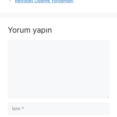
Retrobet Ödeme Yöntemleri
Yorum yapın
Yorum
İsim