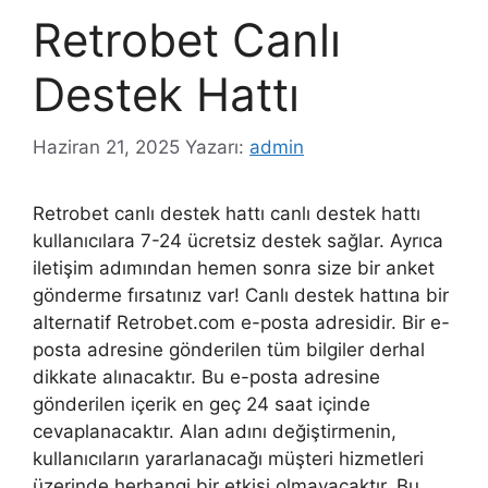
Retrobet Canlı
Destek Hattı
Haziran 21, 2025
Yazarı:
admin
Retrobet canlı destek hattı canlı destek hattı
kullanıcılara 7-24 ücretsiz destek sağlar. Ayrıca
iletişim adımından hemen sonra size bir anket
gönderme fırsatınız var! Canlı destek hattına bir
alternatif Retrobet.com e-posta adresidir. Bir e-
posta adresine gönderilen tüm bilgiler derhal
dikkate alınacaktır. Bu e-posta adresine
gönderilen içerik en geç 24 saat içinde
cevaplanacaktır. Alan adını değiştirmenin,
kullanıcıların yararlanacağı müşteri hizmetleri
üzerinde herhangi bir etkisi olmayacaktır. Bu