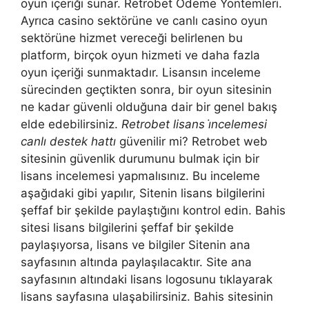
oyun içeriği sunar. Retrobet Ödeme Yöntemleri.
Ayrıca casino sektörüne ve canlı casino oyun
sektörüne hizmet vereceği belirlenen bu
platform, birçok oyun hizmeti ve daha fazla
oyun içeriği sunmaktadır. Lisansın inceleme
sürecinden geçtikten sonra, bir oyun sitesinin
ne kadar güvenli olduğuna dair bir genel bakış
elde edebilirsiniz.
Retrobet lisans i̇ncelemesi
canlı destek hattı
güvenilir mi? Retrobet web
sitesinin güvenlik durumunu bulmak için bir
lisans incelemesi yapmalısınız. Bu inceleme
aşağıdaki gibi yapılır, Sitenin lisans bilgilerini
şeffaf bir şekilde paylaştığını kontrol edin. Bahis
sitesi lisans bilgilerini şeffaf bir şekilde
paylaşıyorsa, lisans ve bilgiler Sitenin ana
sayfasının altında paylaşılacaktır. Site ana
sayfasının altındaki lisans logosunu tıklayarak
lisans sayfasına ulaşabilirsiniz. Bahis sitesinin