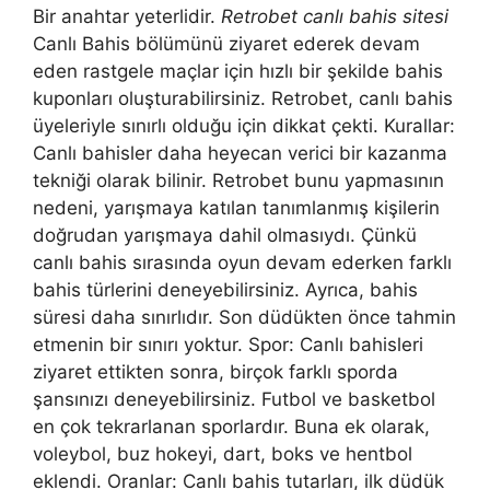
Bir anahtar yeterlidir.
Retrobet canlı bahis sitesi
Canlı Bahis bölümünü ziyaret ederek devam
eden rastgele maçlar için hızlı bir şekilde bahis
kuponları oluşturabilirsiniz. Retrobet, canlı bahis
üyeleriyle sınırlı olduğu için dikkat çekti. Kurallar:
Canlı bahisler daha heyecan verici bir kazanma
tekniği olarak bilinir. Retrobet bunu yapmasının
nedeni, yarışmaya katılan tanımlanmış kişilerin
doğrudan yarışmaya dahil olmasıydı. Çünkü
canlı bahis sırasında oyun devam ederken farklı
bahis türlerini deneyebilirsiniz. Ayrıca, bahis
süresi daha sınırlıdır. Son düdükten önce tahmin
etmenin bir sınırı yoktur. Spor: Canlı bahisleri
ziyaret ettikten sonra, birçok farklı sporda
şansınızı deneyebilirsiniz. Futbol ve basketbol
en çok tekrarlanan sporlardır. Buna ek olarak,
voleybol, buz hokeyi, dart, boks ve hentbol
eklendi. Oranlar: Canlı bahis tutarları, ilk düdük