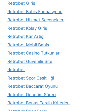
Retrobet Giriş
Retrobet Bahis Formasyonu
Retrobet Hizmet Seçenekleri
Retrobet Kolay Giriş
Retrobet Kâr Artışı
Retrobet Mobil Bahis
Retrobet Casino Tutkunları
Retrobet Güvenilir Site
Retrobet
Retrobet Spor Çeşitliliği
Retrobet Baccarat Oyunu
Retrobet Denetim Süreci
Retrobet Bonus Tercih Kriterleri