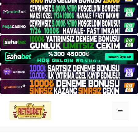
İçeriğe
atla
Menü