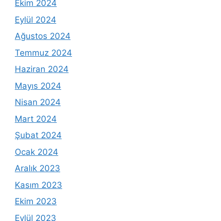
Ekim 2024
Eylül 2024
Ağustos 2024
Temmuz 2024
Haziran 2024
Mayıs 2024
Nisan 2024
Mart 2024
Şubat 2024
Ocak 2024
Aralık 2023
Kasım 2023
Ekim 2023
Eylül 2023