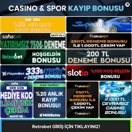
×
Retrobet GİRİŞ İÇİN TIKLAYINIZ!