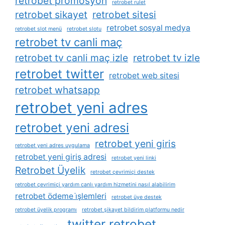
retrobet promosyon
retrobet rulet
retrobet sikayet
retrobet sitesi
retrobet sosyal medya
retrobet slot menü
retrobet slotu
retrobet tv canli maç
retrobet tv canli maç izle
retrobet tv izle
retrobet twitter
retrobet web sitesi
retrobet whatsapp
retrobet yeni adres
retrobet yeni adresi
retrobet yeni giris
retrobet yeni adres uygulama
retrobet yeni giriş adresi
retrobet yeni linki
Retrobet Üyelik
retrobet çevrimiçi destek
retrobet çevrimiçi yardım canlı yardım hizmetini nasıl alabilirim
retrobet ödeme i̇şlemleri
retrobet üye destek
retrobet üyelik programı
retrobet şikayet bildirim platformu nedir
twitter retrobet