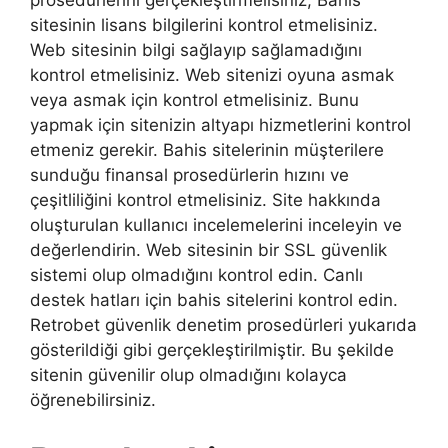
prosedürlerini gerçekleştirmelisiniz, Bahis
sitesinin lisans bilgilerini kontrol etmelisiniz.
Web sitesinin bilgi sağlayıp sağlamadığını
kontrol etmelisiniz. Web sitenizi oyuna asmak
veya asmak için kontrol etmelisiniz. Bunu
yapmak için sitenizin altyapı hizmetlerini kontrol
etmeniz gerekir. Bahis sitelerinin müşterilere
sunduğu finansal prosedürlerin hızını ve
çeşitliliğini kontrol etmelisiniz. Site hakkında
oluşturulan kullanıcı incelemelerini inceleyin ve
değerlendirin. Web sitesinin bir SSL güvenlik
sistemi olup olmadığını kontrol edin. Canlı
destek hatları için bahis sitelerini kontrol edin.
Retrobet güvenlik denetim prosedürleri yukarıda
gösterildiği gibi gerçekleştirilmiştir. Bu şekilde
sitenin güvenilir olup olmadığını kolayca
öğrenebilirsiniz.