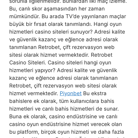
sorunla ilgilenmelidir. Bunlardan ilki maç izleme.
Bu, canlı skor aşamasından her zaman
mümkündür. Bu arada TV’de yayınlanan maçlar
büyük bir fırsat olarak tanımlandı. Hangi oyun
hizmetleri casino siteleri sunuyor? Adresi kalite
ve güvenlik kazanç ve eğlence adresi olarak
tanımlanan Retrobet, çift rezervasyon web
sitesi olarak hizmet vermektedir. Retrobet
Casino Siteleri. Casino siteleri hangi oyun
hizmetleri yapıyor? Adresi kalite ve güvenlik
kazanç ve eğlence adresi olarak tanımlanan
Retrobet, çift rezervasyon web sitesi olarak
hizmet vermektedir.
Piyonbet
Bu ekstra
bahislere ek olarak, tüm kullanıcılara bahis
hizmetleri ve canlı bahis hizmetleri de sunar.
Buna ek olarak, casino endüstrisine ve canlı
casino oyun endüstrisine hizmet verecek olan
bu platform, birçok oyun hizmeti ve daha fazla