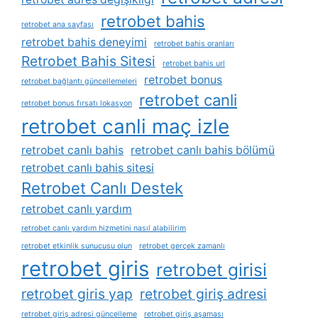
retrobet bahis
retrobet ana sayfası
retrobet bahis deneyimi
retrobet bahis oranları
Retrobet Bahis Sitesi
retrobet bahis url
retrobet bonus
retrobet bağlantı güncellemeleri
retrobet canli
retrobet bonus fırsatı lokasyon
retrobet canli maç izle
retrobet canlı bahis
retrobet canlı bahis bölümü
retrobet canlı bahis sitesi
Retrobet Canlı Destek
retrobet canlı yardım
retrobet canlı yardım hizmetini nasıl alabilirim
retrobet etkinlik sunucusu olun
retrobet gerçek zamanlı
retrobet giris
retrobet girisi
retrobet giris yap
retrobet giriş adresi
retrobet giriş adresi güncelleme
retrobet giriş aşaması