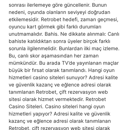
sonrası ilerlemeye göre güncellenir. Bunun
nedeni, oyunda olanların seviyeyi doğrudan
etkilemesidir. Retrobet hedefi, zaman geçmesi,
oyuncu kart görmek gibi farklı durumları
unutmamalıdır. Bahis. Ne dikkate alınmalı: Canlı
bahiste katıldıktan sonra üyeler birçok farklı
sorunla ilgilenmelidir. Bunlardan ilki maç izleme.
Bu, canlı skor aşamasından her zaman
mümkündür. Bu arada TV’de yayınlanan maçlar
büyük bir fırsat olarak tanımlandı. Hangi oyun
hizmetleri casino siteleri sunuyor? Adresi kalite
ve güvenlik kazanç ve eğlence adresi olarak
tanımlanan Retrobet, çift rezervasyon web
sitesi olarak hizmet vermektedir. Retrobet
Casino Siteleri. Casino siteleri hangi oyun
hizmetleri yapıyor? Adresi kalite ve güvenlik
kazanç ve eğlence adresi olarak tanımlanan
Retrobet, çift rezervasyon web sitesi olarak