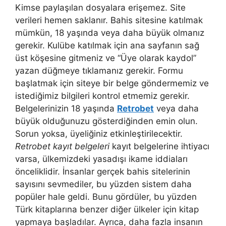
Kimse paylaşılan dosyalara erişemez. Site
verileri hemen saklanır. Bahis sitesine katılmak
mümkün, 18 yaşında veya daha büyük olmanız
gerekir. Kulübe katılmak için ana sayfanın sağ
üst köşesine gitmeniz ve “Üye olarak kaydol”
yazan düğmeye tıklamanız gerekir. Formu
başlatmak için siteye bir belge göndermemiz ve
istediğimiz bilgileri kontrol etmemiz gerekir.
Belgelerinizin 18 yaşında
Retrobet
veya daha
büyük olduğunuzu gösterdiğinden emin olun.
Sorun yoksa, üyeliğiniz etkinleştirilecektir.
Retrobet kayıt belgeleri
kayıt belgelerine ihtiyacı
varsa, ülkemizdeki yasadışı ikame iddiaları
önceliklidir. İnsanlar gerçek bahis sitelerinin
sayısını sevmediler, bu yüzden sistem daha
popüler hale geldi. Bunu gördüler, bu yüzden
Türk kitaplarına benzer diğer ülkeler için kitap
yapmaya başladılar. Ayrıca, daha fazla insanın