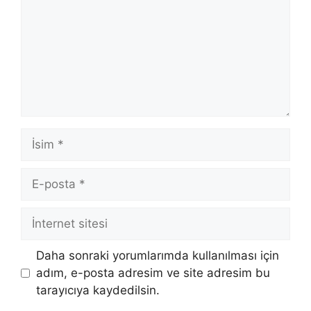
İsim
E-
posta
İnternet
sitesi
Daha sonraki yorumlarımda kullanılması için
adım, e-posta adresim ve site adresim bu
tarayıcıya kaydedilsin.