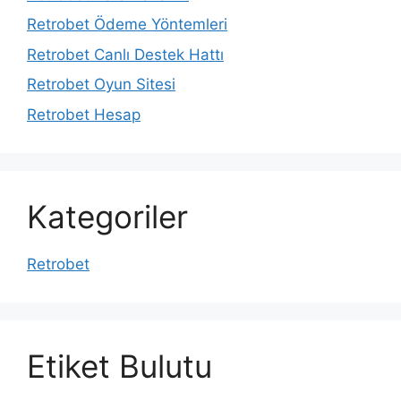
Retrobet Ödeme Yöntemleri
Retrobet Canlı Destek Hattı
Retrobet Oyun Sitesi
Retrobet Hesap
Kategoriler
Retrobet
Etiket Bulutu