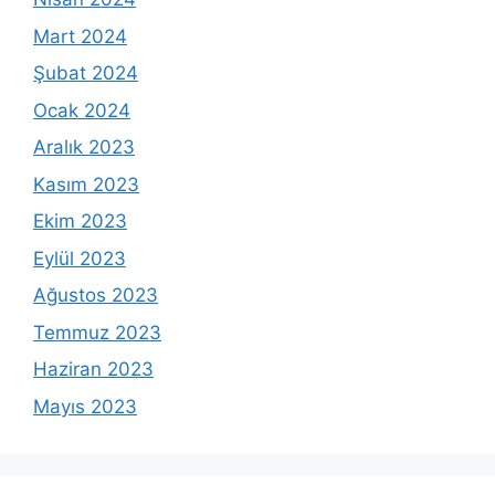
Mart 2024
Şubat 2024
Ocak 2024
Aralık 2023
Kasım 2023
Ekim 2023
Eylül 2023
Ağustos 2023
Temmuz 2023
Haziran 2023
Mayıs 2023