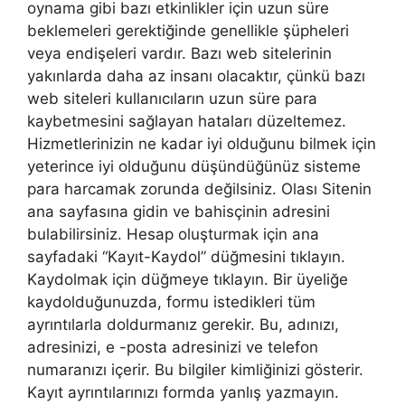
oynama gibi bazı etkinlikler için uzun süre
beklemeleri gerektiğinde genellikle şüpheleri
veya endişeleri vardır. Bazı web sitelerinin
yakınlarda daha az insanı olacaktır, çünkü bazı
web siteleri kullanıcıların uzun süre para
kaybetmesini sağlayan hataları düzeltemez.
Hizmetlerinizin ne kadar iyi olduğunu bilmek için
yeterince iyi olduğunu düşündüğünüz sisteme
para harcamak zorunda değilsiniz. Olası Sitenin
ana sayfasına gidin ve bahisçinin adresini
bulabilirsiniz. Hesap oluşturmak için ana
sayfadaki “Kayıt-Kaydol” düğmesini tıklayın.
Kaydolmak için düğmeye tıklayın. Bir üyeliğe
kaydolduğunuzda, formu istedikleri tüm
ayrıntılarla doldurmanız gerekir. Bu, adınızı,
adresinizi, e -posta adresinizi ve telefon
numaranızı içerir. Bu bilgiler kimliğinizi gösterir.
Kayıt ayrıntılarınızı formda yanlış yazmayın.