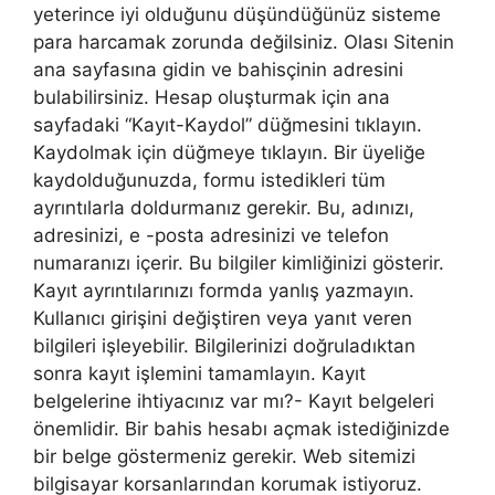
yeterince iyi olduğunu düşündüğünüz sisteme
para harcamak zorunda değilsiniz. Olası Sitenin
ana sayfasına gidin ve bahisçinin adresini
bulabilirsiniz. Hesap oluşturmak için ana
sayfadaki “Kayıt-Kaydol” düğmesini tıklayın.
Kaydolmak için düğmeye tıklayın. Bir üyeliğe
kaydolduğunuzda, formu istedikleri tüm
ayrıntılarla doldurmanız gerekir. Bu, adınızı,
adresinizi, e -posta adresinizi ve telefon
numaranızı içerir. Bu bilgiler kimliğinizi gösterir.
Kayıt ayrıntılarınızı formda yanlış yazmayın.
Kullanıcı girişini değiştiren veya yanıt veren
bilgileri işleyebilir. Bilgilerinizi doğruladıktan
sonra kayıt işlemini tamamlayın. Kayıt
belgelerine ihtiyacınız var mı?- Kayıt belgeleri
önemlidir. Bir bahis hesabı açmak istediğinizde
bir belge göstermeniz gerekir. Web sitemizi
bilgisayar korsanlarından korumak istiyoruz.