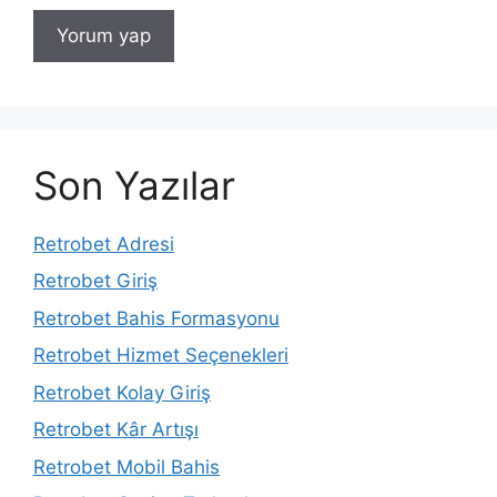
Son Yazılar
Retrobet Adresi
Retrobet Giriş
Retrobet Bahis Formasyonu
Retrobet Hizmet Seçenekleri
Retrobet Kolay Giriş
Retrobet Kâr Artışı
Retrobet Mobil Bahis