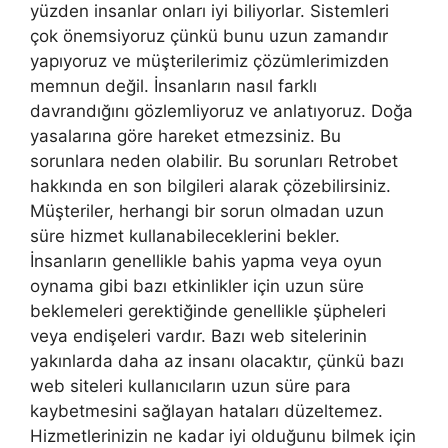
yüzden insanlar onları iyi biliyorlar. Sistemleri
çok önemsiyoruz çünkü bunu uzun zamandır
yapıyoruz ve müşterilerimiz çözümlerimizden
memnun değil. İnsanların nasıl farklı
davrandığını gözlemliyoruz ve anlatıyoruz. Doğa
yasalarına göre hareket etmezsiniz. Bu
sorunlara neden olabilir. Bu sorunları Retrobet
hakkında en son bilgileri alarak çözebilirsiniz.
Müşteriler, herhangi bir sorun olmadan uzun
süre hizmet kullanabileceklerini bekler.
İnsanların genellikle bahis yapma veya oyun
oynama gibi bazı etkinlikler için uzun süre
beklemeleri gerektiğinde genellikle şüpheleri
veya endişeleri vardır. Bazı web sitelerinin
yakınlarda daha az insanı olacaktır, çünkü bazı
web siteleri kullanıcıların uzun süre para
kaybetmesini sağlayan hataları düzeltemez.
Hizmetlerinizin ne kadar iyi olduğunu bilmek için