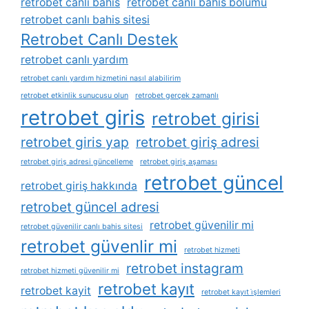
retrobet canlı bahis
retrobet canlı bahis bölümü
retrobet canlı bahis sitesi
Retrobet Canlı Destek
retrobet canlı yardım
retrobet canlı yardım hizmetini nasıl alabilirim
retrobet etkinlik sunucusu olun
retrobet gerçek zamanlı
retrobet giris
retrobet girisi
retrobet giris yap
retrobet giriş adresi
retrobet giriş adresi güncelleme
retrobet giriş aşaması
retrobet güncel
retrobet giriş hakkında
retrobet güncel adresi
retrobet güvenilir mi
retrobet güvenilir canlı bahis sitesi
retrobet güvenlir mi
retrobet hizmeti
retrobet instagram
retrobet hizmeti güvenilir mi
retrobet kayıt
retrobet kayit
retrobet kayıt i̇şlemleri