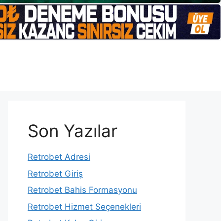
Son Yazılar
Retrobet Adresi
Retrobet Giriş
Retrobet Bahis Formasyonu
Retrobet Hizmet Seçenekleri