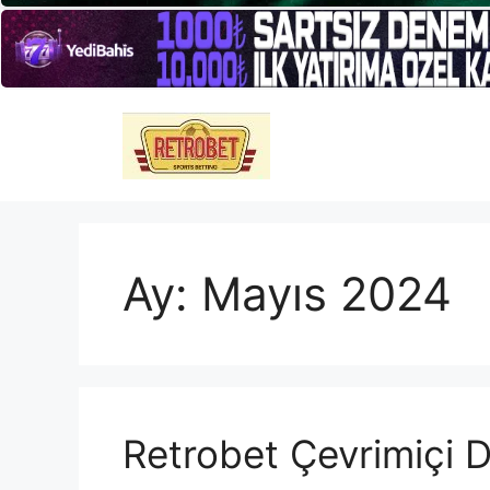
İçeriğe
atla
Ay:
Mayıs 2024
Retrobet Çevrimiçi 