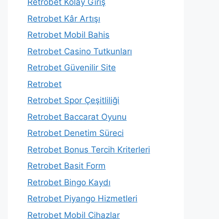
Retrobet Kolay Giriş
Retrobet Kâr Artışı
Retrobet Mobil Bahis
Retrobet Casino Tutkunları
Retrobet Güvenilir Site
Retrobet
Retrobet Spor Çeşitliliği
Retrobet Baccarat Oyunu
Retrobet Denetim Süreci
Retrobet Bonus Tercih Kriterleri
Retrobet Basit Form
Retrobet Bingo Kaydı
Retrobet Piyango Hizmetleri
Retrobet Mobil Cihazlar