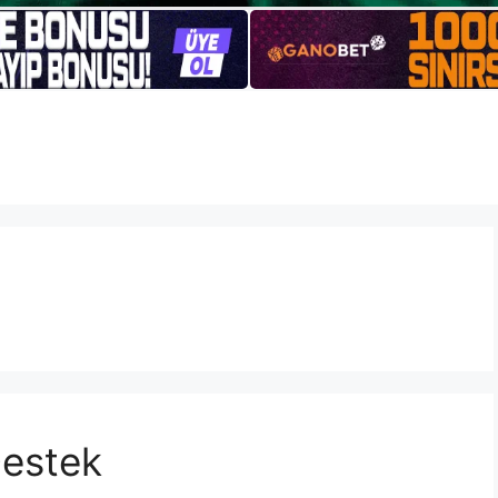
Destek