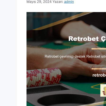
Mayıs 29, 2024
Yazarı:
admin