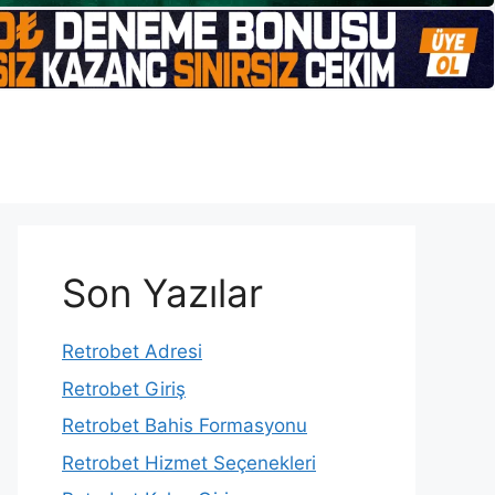
Son Yazılar
Retrobet Adresi
Retrobet Giriş
Retrobet Bahis Formasyonu
Retrobet Hizmet Seçenekleri