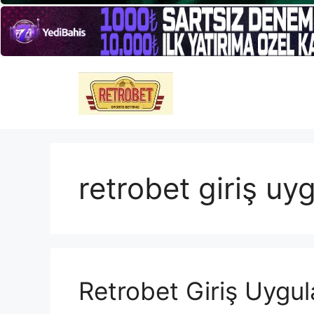
İçeriğe
atla
retrobet giriş uy
Retrobet Giriş Uygu