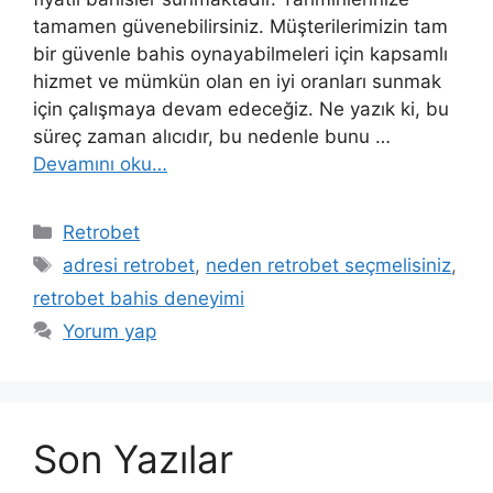
tamamen güvenebilirsiniz. Müşterilerimizin tam
bir güvenle bahis oynayabilmeleri için kapsamlı
hizmet ve mümkün olan en iyi oranları sunmak
için çalışmaya devam edeceğiz. Ne yazık ki, bu
süreç zaman alıcıdır, bu nedenle bunu …
Devamını oku…
Kategoriler
Retrobet
Etiketler
adresi retrobet
,
neden retrobet seçmelisiniz
,
retrobet bahis deneyimi
Yorum yap
Son Yazılar