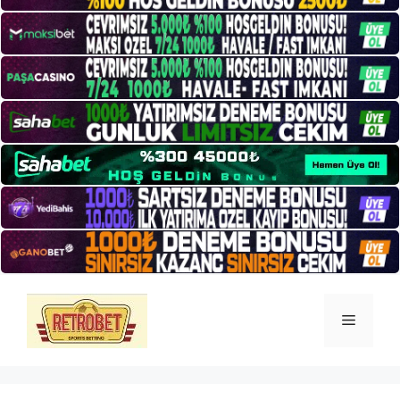
İçeriğe
atla
Menü