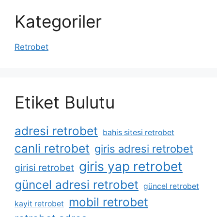
Kategoriler
Retrobet
Etiket Bulutu
adresi retrobet
bahis sitesi retrobet
canli retrobet
giris adresi retrobet
giris yap retrobet
girisi retrobet
güncel adresi retrobet
güncel retrobet
mobil retrobet
kayit retrobet