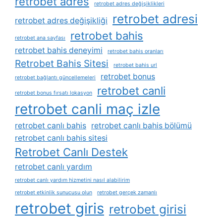
retrobet adres
retrobet adres değişiklikleri
retrobet adresi
retrobet adres değişikliği
retrobet bahis
retrobet ana sayfası
retrobet bahis deneyimi
retrobet bahis oranları
Retrobet Bahis Sitesi
retrobet bahis url
retrobet bonus
retrobet bağlantı güncellemeleri
retrobet canli
retrobet bonus fırsatı lokasyon
retrobet canli maç izle
retrobet canlı bahis
retrobet canlı bahis bölümü
retrobet canlı bahis sitesi
Retrobet Canlı Destek
retrobet canlı yardım
retrobet canlı yardım hizmetini nasıl alabilirim
retrobet etkinlik sunucusu olun
retrobet gerçek zamanlı
retrobet giris
retrobet girisi