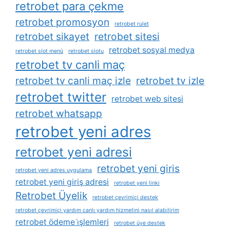
retrobet para çekme
retrobet promosyon
retrobet rulet
retrobet sikayet
retrobet sitesi
retrobet sosyal medya
retrobet slot menü
retrobet slotu
retrobet tv canli maç
retrobet tv canli maç izle
retrobet tv izle
retrobet twitter
retrobet web sitesi
retrobet whatsapp
retrobet yeni adres
retrobet yeni adresi
retrobet yeni giris
retrobet yeni adres uygulama
retrobet yeni giriş adresi
retrobet yeni linki
Retrobet Üyelik
retrobet çevrimiçi destek
retrobet çevrimiçi yardım canlı yardım hizmetini nasıl alabilirim
retrobet ödeme i̇şlemleri
retrobet üye destek