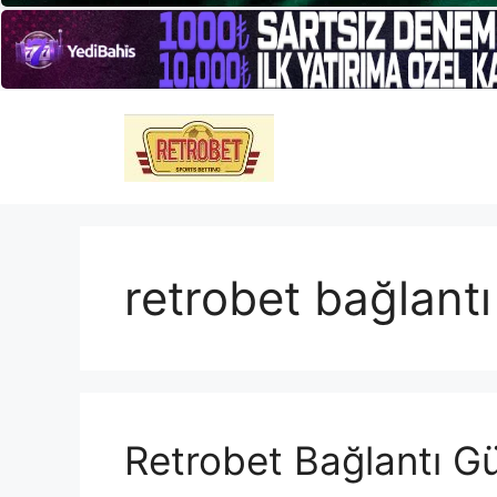
İçeriğe
atla
retrobet bağlantı
Retrobet Bağlantı Gü