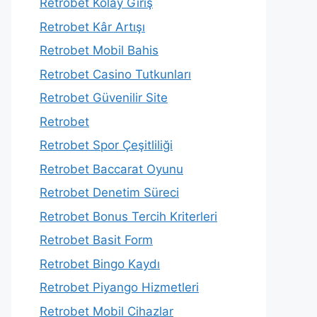
Retrobet Kolay Giriş
Retrobet Kâr Artışı
Retrobet Mobil Bahis
Retrobet Casino Tutkunları
Retrobet Güvenilir Site
Retrobet
Retrobet Spor Çeşitliliği
Retrobet Baccarat Oyunu
Retrobet Denetim Süreci
Retrobet Bonus Tercih Kriterleri
Retrobet Basit Form
Retrobet Bingo Kaydı
Retrobet Piyango Hizmetleri
Retrobet Mobil Cihazlar