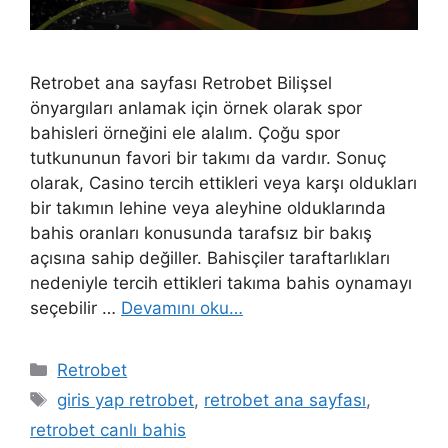
Retrobet ana sayfası Retrobet Bilişsel
önyargıları anlamak için örnek olarak spor
bahisleri örneğini ele alalım. Çoğu spor
tutkununun favori bir takımı da vardır. Sonuç
olarak, Casino tercih ettikleri veya karşı oldukları
bir takımın lehine veya aleyhine olduklarında
bahis oranları konusunda tarafsız bir bakış
açısına sahip değiller. Bahisçiler taraftarlıkları
nedeniyle tercih ettikleri takıma bahis oynamayı
seçebilir …
Devamını oku…
Kategoriler
Retrobet
Etiketler
giris yap retrobet
,
retrobet ana sayfası
,
retrobet canlı bahis