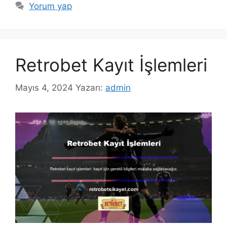
Yorum yap
Retrobet Kayıt İşlemleri
Mayıs 4, 2024
Yazarı:
admin