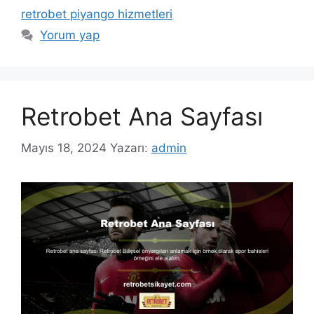
retrobet piyango hizmetleri
Yorum yap
Retrobet Ana Sayfası
Mayıs 18, 2024
Yazarı:
admin