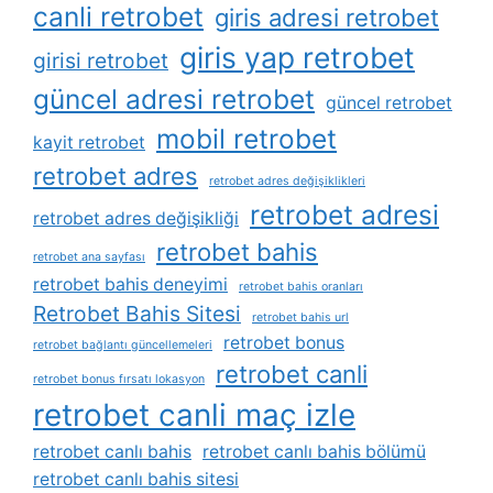
canli retrobet
giris adresi retrobet
giris yap retrobet
girisi retrobet
güncel adresi retrobet
güncel retrobet
mobil retrobet
kayit retrobet
retrobet adres
retrobet adres değişiklikleri
retrobet adresi
retrobet adres değişikliği
retrobet bahis
retrobet ana sayfası
retrobet bahis deneyimi
retrobet bahis oranları
Retrobet Bahis Sitesi
retrobet bahis url
retrobet bonus
retrobet bağlantı güncellemeleri
retrobet canli
retrobet bonus fırsatı lokasyon
retrobet canli maç izle
retrobet canlı bahis
retrobet canlı bahis bölümü
retrobet canlı bahis sitesi