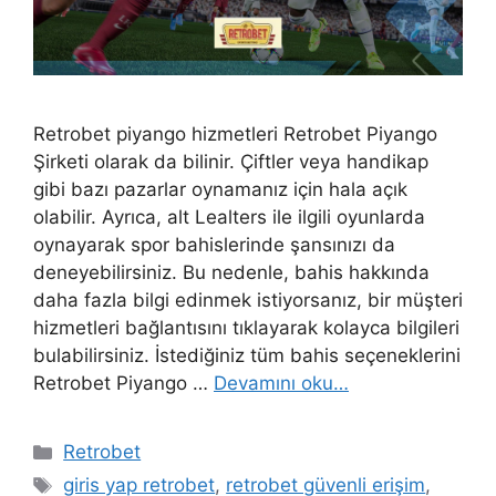
Retrobet piyango hizmetleri Retrobet Piyango
Şirketi olarak da bilinir. Çiftler veya handikap
gibi bazı pazarlar oynamanız için hala açık
olabilir. Ayrıca, alt Lealters ile ilgili oyunlarda
oynayarak spor bahislerinde şansınızı da
deneyebilirsiniz. Bu nedenle, bahis hakkında
daha fazla bilgi edinmek istiyorsanız, bir müşteri
hizmetleri bağlantısını tıklayarak kolayca bilgileri
bulabilirsiniz. İstediğiniz tüm bahis seçeneklerini
Retrobet Piyango …
Devamını oku…
Kategoriler
Retrobet
Etiketler
giris yap retrobet
,
retrobet güvenli erişim
,