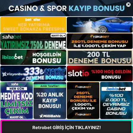
×
Retrobet GİRİŞ İÇİN TIKLAYINIZ!