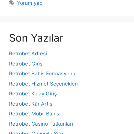
Yorum yap
Son Yazılar
Retrobet Adresi
Retrobet Giriş
Retrobet Bahis Formasyonu
Retrobet Hizmet Seçenekleri
Retrobet Kolay Giriş
Retrobet Kâr Artışı
Retrobet Mobil Bahis
Retrobet Casino Tutkunları
Retrobet Güvenilir Site