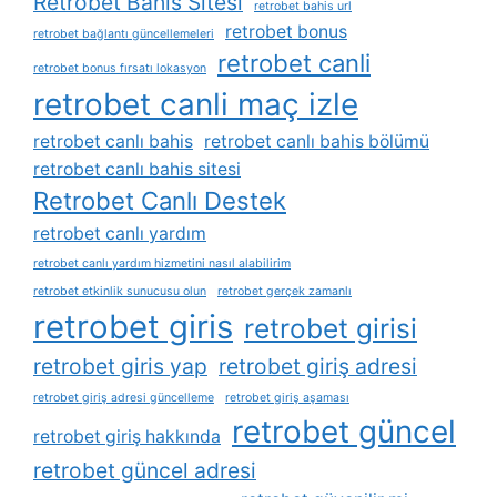
Retrobet Bahis Sitesi
retrobet bahis url
retrobet bonus
retrobet bağlantı güncellemeleri
retrobet canli
retrobet bonus fırsatı lokasyon
retrobet canli maç izle
retrobet canlı bahis
retrobet canlı bahis bölümü
retrobet canlı bahis sitesi
Retrobet Canlı Destek
retrobet canlı yardım
retrobet canlı yardım hizmetini nasıl alabilirim
retrobet etkinlik sunucusu olun
retrobet gerçek zamanlı
retrobet giris
retrobet girisi
retrobet giris yap
retrobet giriş adresi
retrobet giriş adresi güncelleme
retrobet giriş aşaması
retrobet güncel
retrobet giriş hakkında
retrobet güncel adresi