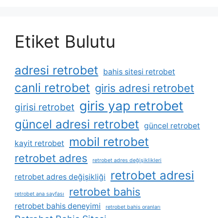
Etiket Bulutu
adresi retrobet
bahis sitesi retrobet
canli retrobet
giris adresi retrobet
giris yap retrobet
girisi retrobet
güncel adresi retrobet
güncel retrobet
mobil retrobet
kayit retrobet
retrobet adres
retrobet adres değişiklikleri
retrobet adresi
retrobet adres değişikliği
retrobet bahis
retrobet ana sayfası
retrobet bahis deneyimi
retrobet bahis oranları