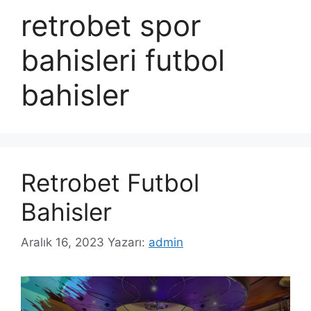
retrobet spor
bahisleri futbol
bahisler
Retrobet Futbol
Bahisler
Aralık 16, 2023
Yazarı:
admin