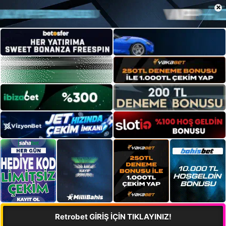
×
Retrobet GİRİŞ İÇİN TIKLAYINIZ!