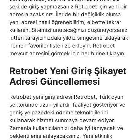
şekilde giriş yapmazsanız Retrobet için yeni bir
adres alacaksınız. İleride bir değişiklik olursa
yeni adresi nasıl öğrenebilirim, elbette tekrar
kullanın. Sitemizi unutacağınızı düşünüyorsanız
lütfen tarayıcınızdaki yıldız simgesine tıklayarak
hemen favoriler listenize ekleyin. Retrobet
mevcut adresini görmek için her birine tıklayın.
Retrobet Yeni Giriş Şikayet
Adresi Güncellemesi
Retrobet yeni giriş adresi Retrobet, Türk oyun
sektöründe uzun yıllardır faaliyet gösteriyor ve
geniş yelpazedeki ödeme teknolojilerini
kullanarak hizmet sunmaya devam ediyor.
Zamanla kullanıcılarınızı daha iyi tanıyacak ve
beklentilerini anlayacaksınız. Yani etkinlik