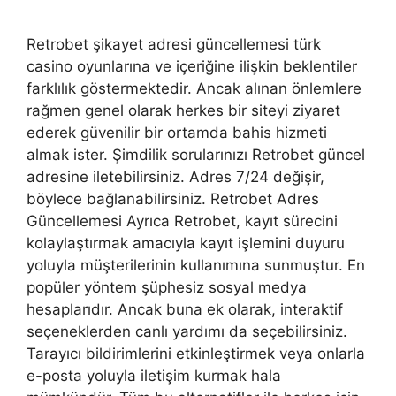
Retrobet şikayet adresi güncellemesi türk
casino oyunlarına ve içeriğine ilişkin beklentiler
farklılık göstermektedir. Ancak alınan önlemlere
rağmen genel olarak herkes bir siteyi ziyaret
ederek güvenilir bir ortamda bahis hizmeti
almak ister. Şimdilik sorularınızı Retrobet güncel
adresine iletebilirsiniz. Adres 7/24 değişir,
böylece bağlanabilirsiniz. Retrobet Adres
Güncellemesi Ayrıca Retrobet, kayıt sürecini
kolaylaştırmak amacıyla kayıt işlemini duyuru
yoluyla müşterilerinin kullanımına sunmuştur. En
popüler yöntem şüphesiz sosyal medya
hesaplarıdır. Ancak buna ek olarak, interaktif
seçeneklerden canlı yardımı da seçebilirsiniz.
Tarayıcı bildirimlerini etkinleştirmek veya onlarla
e-posta yoluyla iletişim kurmak hala