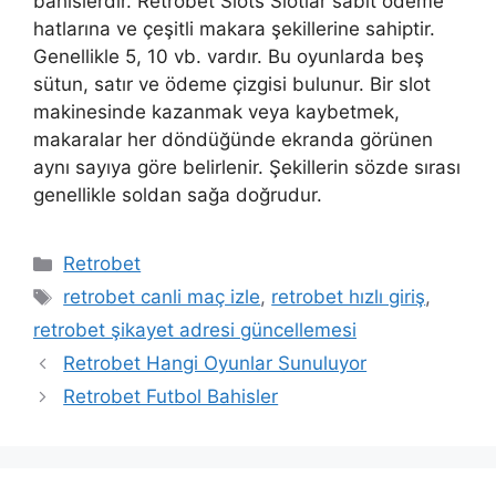
bahislerdir. Retrobet Slots Slotlar sabit ödeme
hatlarına ve çeşitli makara şekillerine sahiptir.
Genellikle 5, 10 vb. vardır. Bu oyunlarda beş
sütun, satır ve ödeme çizgisi bulunur. Bir slot
makinesinde kazanmak veya kaybetmek,
makaralar her döndüğünde ekranda görünen
aynı sayıya göre belirlenir. Şekillerin sözde sırası
genellikle soldan sağa doğrudur.
Kategoriler
Retrobet
Etiketler
retrobet canli maç izle
,
retrobet hızlı giriş
,
retrobet şikayet adresi güncellemesi
Retrobet Hangi Oyunlar Sunuluyor
Retrobet Futbol Bahisler