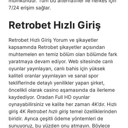
mümkündür. Tüm bu alternatifler ile herkes için
7/24 erişim sağlar.
Retrobet Hızlı Giriş
Retrobet Hızlı Giriş Yorum ve şikayetler
kapsamında Retrobet şikayetler açısından
muhtemelen en temiz bölüm olan bölümde fark
yaratmaya devam ediyor. Web sitesinde canlı
oyunlar yayınlayan, canlı bahis için yüksek
kaliteli oranlar yayınlayan ve sanal spor
tekliflerinde detaylı yenilikler yapan şirket,
öncelikli olarak casino aşamasında da ilerleme
kaydediyor. Oradan Full HD oyunlar
oynayabilirsiniz ve kalite her zaman 4K’dır. Hızlı
giriş 4K
Retrobet hızlı giriş
temel özelliklerinden
biridir. Ayrıca çeşitli ödeme yöntemleri de
sunuyoruz, bu yüzden onu atmayın. Böylece