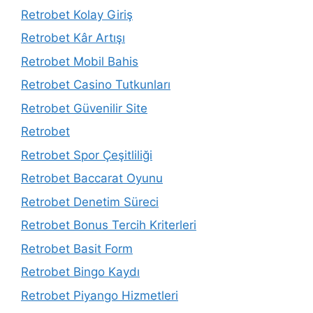
Retrobet Kolay Giriş
Retrobet Kâr Artışı
Retrobet Mobil Bahis
Retrobet Casino Tutkunları
Retrobet Güvenilir Site
Retrobet
Retrobet Spor Çeşitliliği
Retrobet Baccarat Oyunu
Retrobet Denetim Süreci
Retrobet Bonus Tercih Kriterleri
Retrobet Basit Form
Retrobet Bingo Kaydı
Retrobet Piyango Hizmetleri