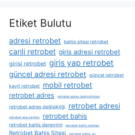
Etiket Bulutu
adresi retrobet
bahis sitesi retrobet
canli retrobet
giris adresi retrobet
giris yap retrobet
girisi retrobet
güncel adresi retrobet
güncel retrobet
mobil retrobet
kayit retrobet
retrobet adres
retrobet adres değişiklikleri
retrobet adresi
retrobet adres değişikliği
retrobet bahis
retrobet ana sayfası
retrobet bahis deneyimi
retrobet bahis oranları
Retrobet Bahis Sitesi
retrobet bahis url