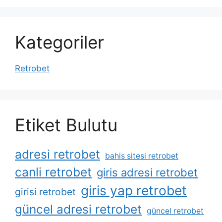
Kategoriler
Retrobet
Etiket Bulutu
adresi retrobet
bahis sitesi retrobet
canli retrobet
giris adresi retrobet
giris yap retrobet
girisi retrobet
güncel adresi retrobet
güncel retrobet