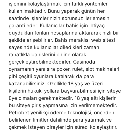
işlemini kolaylaştırmak için farklı yöntemler
kullanılmaktadır. Bunu yaparak günün her
saatinde işlemlerinizin sorunsuz ilerlemesini
garanti eder. Kullanıcılar bahis için ihtiyaç
duydukları fonları hesaplarına aktararak hızlı bir
şekilde erişebilirler. Bahis meraklısı web sitesi
sayesinde kullanıcılar diledikleri zaman
rahatlıkla bahislerini online olarak
gerçekleştirebilmektedirler. Casinoda
oynamanın yanı sıra poker, rulet, slot makineleri
gibi çeşitli oyunlara katılarak da para
kazanabilirsiniz. Özellikle 18 yaş ve üzeri
kişilerin hukuki yollara başvurabilmesi için siteye
üye olmaları gerekmektedir. 18 yaş altı kişilerin
bu siteye giriş yapmasına izin verilmemektedir.
Retrobet yenilikçi ödeme teknolojisi, önceden
belirlenen limitler dahilinde para yatırmak ve
çekmek isteyen bireyler için süreci kolaylaştırır.