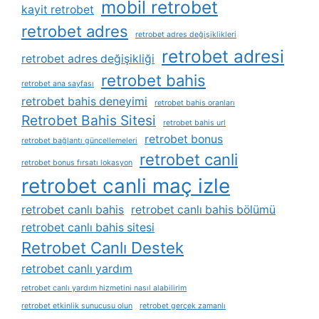
mobil retrobet
kayit retrobet
retrobet adres
retrobet adres değişiklikleri
retrobet adresi
retrobet adres değişikliği
retrobet bahis
retrobet ana sayfası
retrobet bahis deneyimi
retrobet bahis oranları
Retrobet Bahis Sitesi
retrobet bahis url
retrobet bonus
retrobet bağlantı güncellemeleri
retrobet canli
retrobet bonus fırsatı lokasyon
retrobet canli maç izle
retrobet canlı bahis
retrobet canlı bahis bölümü
retrobet canlı bahis sitesi
Retrobet Canlı Destek
retrobet canlı yardım
retrobet canlı yardım hizmetini nasıl alabilirim
retrobet etkinlik sunucusu olun
retrobet gerçek zamanlı