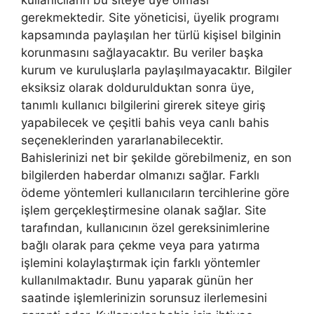
kullanıcıların bu siteye üye olması
gerekmektedir. Site yöneticisi, üyelik programı
kapsamında paylaşılan her türlü kişisel bilginin
korunmasını sağlayacaktır. Bu veriler başka
kurum ve kuruluşlarla paylaşılmayacaktır. Bilgiler
eksiksiz olarak doldurulduktan sonra üye,
tanımlı kullanıcı bilgilerini girerek siteye giriş
yapabilecek ve çeşitli bahis veya canlı bahis
seçeneklerinden yararlanabilecektir.
Bahislerinizi net bir şekilde görebilmeniz, en son
bilgilerden haberdar olmanızı sağlar. Farklı
ödeme yöntemleri kullanıcıların tercihlerine göre
işlem gerçekleştirmesine olanak sağlar. Site
tarafından, kullanıcının özel gereksinimlerine
bağlı olarak para çekme veya para yatırma
işlemini kolaylaştırmak için farklı yöntemler
kullanılmaktadır. Bunu yaparak günün her
saatinde işlemlerinizin sorunsuz ilerlemesini