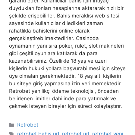
garanti eder. Kullanıcılar bahis için ihtiyaç
duydukları fonları hesaplarına aktararak hızlı bir
şekilde erişebilirler. Bahis meraklısı web sitesi
sayesinde kullanıcılar diledikleri zaman
rahatlıkla bahislerini online olarak
gerçekleştirebilmektedirler. Casinoda
oynamanın yanı sıra poker, rulet, slot makineleri
gibi çeşitli oyunlara katılarak da para
kazanabilirsiniz. Özellikle 18 yaş ve üzeri
kişilerin hukuki yollara başvurabilmesi için siteye
üye olmaları gerekmektedir. 18 yaş altı kişilerin
bu siteye giriş yapmasına izin verilmemektedir.
Retrobet yenilikçi ödeme teknolojisi, önceden
belirlenen limitler dahilinde para yatırmak ve
çekmek isteyen bireyler için süreci kolaylaştırır.
Kategoriler
Retrobet
Etiketler
retrobet bahis url
,
retrobet url
,
retrobet yeni