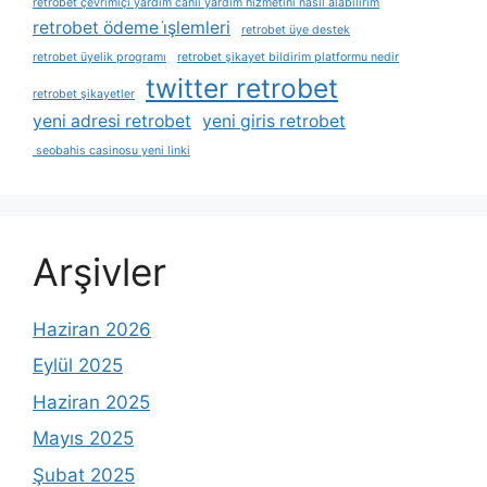
retrobet çevrimiçi yardım canlı yardım hizmetini nasıl alabilirim
retrobet ödeme i̇şlemleri
retrobet üye destek
retrobet üyelik programı
retrobet şikayet bildirim platformu nedir
twitter retrobet
retrobet şikayetler
yeni adresi retrobet
yeni giris retrobet
seobahis casinosu yeni linki
Arşivler
Haziran 2026
Eylül 2025
Haziran 2025
Mayıs 2025
Şubat 2025