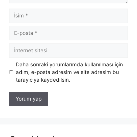
İsim
E-
posta
İnternet
sitesi
Daha sonraki yorumlarımda kullanılması için
adım, e-posta adresim ve site adresim bu
tarayıcıya kaydedilsin.