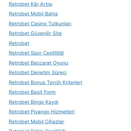
Retrobet Kâr Artışı
Retrobet Mobil Bahis
Retrobet Casino Tutkunları
Retrobet Güvenilir Site
Retrobet
Retrobet Spor Çeşitliliği
Retrobet Baccarat Oyunu
Retrobet Denetim Süreci
Retrobet Bonus Tercih Kriterleri
Retrobet Basit Form
Retrobet Bingo Kaydı
Retrobet Piyango Hizmetleri
Retrobet Mobil Cihazlar