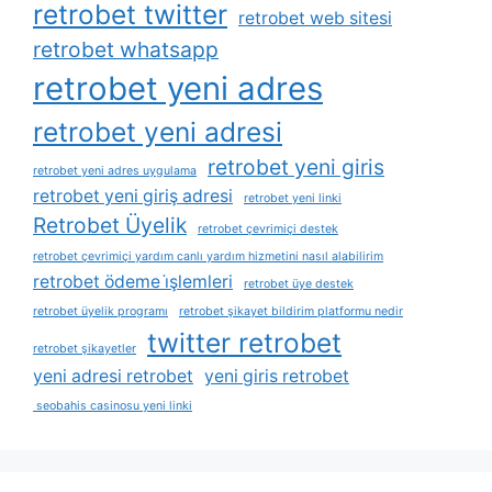
retrobet twitter
retrobet web sitesi
retrobet whatsapp
retrobet yeni adres
retrobet yeni adresi
retrobet yeni giris
retrobet yeni adres uygulama
retrobet yeni giriş adresi
retrobet yeni linki
Retrobet Üyelik
retrobet çevrimiçi destek
retrobet çevrimiçi yardım canlı yardım hizmetini nasıl alabilirim
retrobet ödeme i̇şlemleri
retrobet üye destek
retrobet üyelik programı
retrobet şikayet bildirim platformu nedir
twitter retrobet
retrobet şikayetler
yeni adresi retrobet
yeni giris retrobet
seobahis casinosu yeni linki