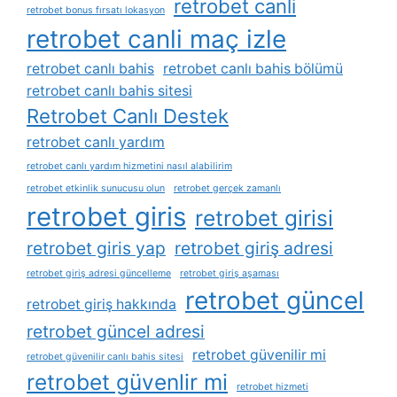
retrobet canli
retrobet bonus fırsatı lokasyon
retrobet canli maç izle
retrobet canlı bahis
retrobet canlı bahis bölümü
retrobet canlı bahis sitesi
Retrobet Canlı Destek
retrobet canlı yardım
retrobet canlı yardım hizmetini nasıl alabilirim
retrobet etkinlik sunucusu olun
retrobet gerçek zamanlı
retrobet giris
retrobet girisi
retrobet giris yap
retrobet giriş adresi
retrobet giriş adresi güncelleme
retrobet giriş aşaması
retrobet güncel
retrobet giriş hakkında
retrobet güncel adresi
retrobet güvenilir mi
retrobet güvenilir canlı bahis sitesi
retrobet güvenlir mi
retrobet hizmeti