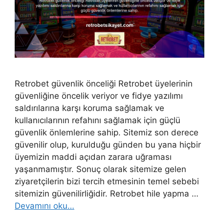
Retrobet güvenlik önceliği Retrobet üyelerinin
güvenliğine öncelik veriyor ve fidye yazılımı
saldırılarına karşı koruma sağlamak ve
kullanıcılarının refahını sağlamak için güçlü
güvenlik önlemlerine sahip. Sitemiz son derece
güvenilir olup, kurulduğu günden bu yana hiçbir
üyemizin maddi açıdan zarara uğraması
yaşanmamıştır. Sonuç olarak sitemize gelen
ziyaretçilerin bizi tercih etmesinin temel sebebi
sitemizin güvenilirliğidir. Retrobet hile yapma …
Devamını oku…