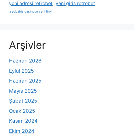
yeni adresi retrobet
yeni giris retrobet
seobahis casinosu yeni linki
Arşivler
Haziran 2026
Eylül 2025
Haziran 2025
Mayıs 2025
Şubat 2025
Ocak 2025
Kasım 2024
Ekim 2024