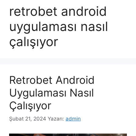
retrobet android
uygulaması nasıl
çalışıyor
Retrobet Android
Uygulaması Nasıl
Çalışıyor
Şubat 21, 2024
Yazarı:
admin