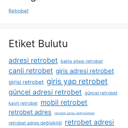
Retrobet
Etiket Bulutu
adresi retrobet
bahis sitesi retrobet
canli retrobet
giris adresi retrobet
giris yap retrobet
girisi retrobet
güncel adresi retrobet
güncel retrobet
mobil retrobet
kayit retrobet
retrobet adres
retrobet adres değişiklikleri
retrobet adresi
retrobet adres değişikliği