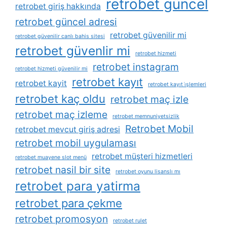
retrobet güncel
retrobet giriş hakkında
retrobet güncel adresi
retrobet güvenilir mi
retrobet güvenilir canlı bahis sitesi
retrobet güvenlir mi
retrobet hizmeti
retrobet instagram
retrobet hizmeti güvenilir mi
retrobet kayıt
retrobet kayit
retrobet kayıt i̇şlemleri
retrobet kaç oldu
retrobet maç izle
retrobet maç izleme
retrobet memnuniyetsizlik
Retrobet Mobil
retrobet mevcut giriş adresi
retrobet mobil uygulaması
retrobet müşteri hizmetleri
retrobet muayene slot menü
retrobet nasil bir site
retrobet oyunu lisanslı mı
retrobet para yatirma
retrobet para çekme
retrobet promosyon
retrobet rulet