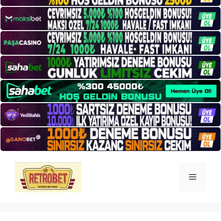
İçeriğe
atla
Menü