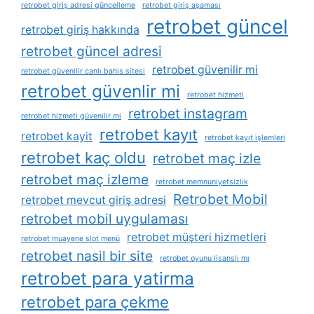
retrobet giriş adresi güncelleme
retrobet giriş aşaması
retrobet güncel
retrobet giriş hakkında
retrobet güncel adresi
retrobet güvenilir mi
retrobet güvenilir canlı bahis sitesi
retrobet güvenlir mi
retrobet hizmeti
retrobet instagram
retrobet hizmeti güvenilir mi
retrobet kayıt
retrobet kayit
retrobet kayıt i̇şlemleri
retrobet kaç oldu
retrobet maç izle
retrobet maç izleme
retrobet memnuniyetsizlik
Retrobet Mobil
retrobet mevcut giriş adresi
retrobet mobil uygulaması
retrobet müşteri hizmetleri
retrobet muayene slot menü
retrobet nasil bir site
retrobet oyunu lisanslı mı
retrobet para yatirma
retrobet para çekme