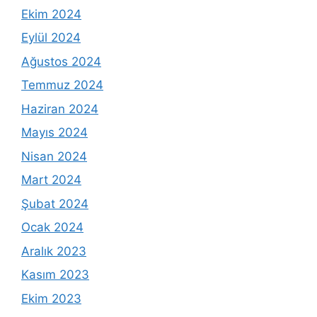
Ekim 2024
Eylül 2024
Ağustos 2024
Temmuz 2024
Haziran 2024
Mayıs 2024
Nisan 2024
Mart 2024
Şubat 2024
Ocak 2024
Aralık 2023
Kasım 2023
Ekim 2023