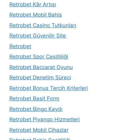
Retrobet Kâr Artışı
Retrobet Mobil Bahis
Retrobet Casino Tutkunları
Retrobet Güvenilir Site
Retrobet
Retrobet Spor Çeşitliliği
Retrobet Baccarat Oyunu
Retrobet Denetim Süreci
Retrobet Bonus Tercih Kriterleri
Retrobet Basit Form
Retrobet Bingo Kaydı
Retrobet Piyango Hizmetleri
Retrobet Mobil Cihazlar