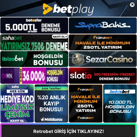
×
Retrobet GİRİŞ İÇİN TIKLAYINIZ!