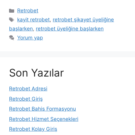
Kategoriler
Retrobet
Etiketler
kayit retrobet
,
retrobet şikayet üyeliğine
başlarken
,
retrobet üyeliğine başlarken
Yorum yap
Son Yazılar
Retrobet Adresi
Retrobet Giriş
Retrobet Bahis Formasyonu
Retrobet Hizmet Seçenekleri
Retrobet Kolay Giriş