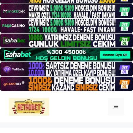
İçeriğe
atla
Menü