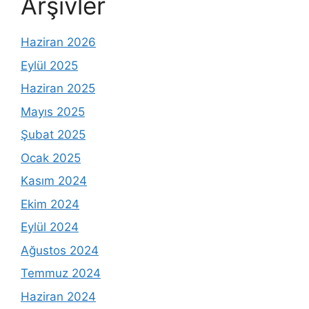
Arşivler
Haziran 2026
Eylül 2025
Haziran 2025
Mayıs 2025
Şubat 2025
Ocak 2025
Kasım 2024
Ekim 2024
Eylül 2024
Ağustos 2024
Temmuz 2024
Haziran 2024