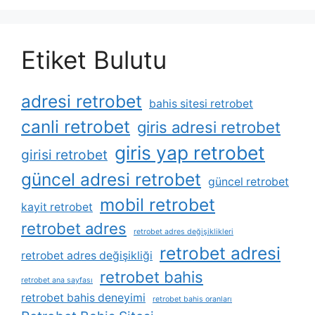
Etiket Bulutu
adresi retrobet
bahis sitesi retrobet
canli retrobet
giris adresi retrobet
giris yap retrobet
girisi retrobet
güncel adresi retrobet
güncel retrobet
mobil retrobet
kayit retrobet
retrobet adres
retrobet adres değişiklikleri
retrobet adresi
retrobet adres değişikliği
retrobet bahis
retrobet ana sayfası
retrobet bahis deneyimi
retrobet bahis oranları