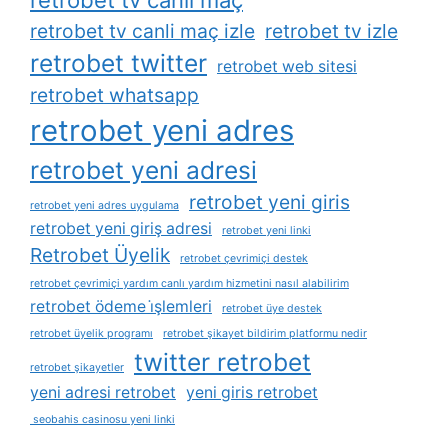
retrobet tv canli maç
retrobet tv canli maç izle
retrobet tv izle
retrobet twitter
retrobet web sitesi
retrobet whatsapp
retrobet yeni adres
retrobet yeni adresi
retrobet yeni giris
retrobet yeni adres uygulama
retrobet yeni giriş adresi
retrobet yeni linki
Retrobet Üyelik
retrobet çevrimiçi destek
retrobet çevrimiçi yardım canlı yardım hizmetini nasıl alabilirim
retrobet ödeme i̇şlemleri
retrobet üye destek
retrobet üyelik programı
retrobet şikayet bildirim platformu nedir
twitter retrobet
retrobet şikayetler
yeni adresi retrobet
yeni giris retrobet
seobahis casinosu yeni linki