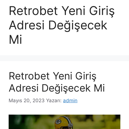
Retrobet Yeni Giriş
Adresi Değişecek
Mi
Retrobet Yeni Giriş
Adresi Değişecek Mi
Mayıs 20, 2023
Yazarı:
admin