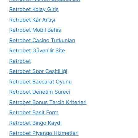
Retrobet Kolay Giriş
Retrobet Kâr Artışı
Retrobet Mobil Bahis
Retrobet Casino Tutkunları
Retrobet Güvenilir Site
Retrobet
Retrobet Spor Çeşitliliği
Retrobet Baccarat Oyunu
Retrobet Denetim Süreci
Retrobet Bonus Tercih Kriterleri
Retrobet Basit Form
Retrobet Bingo Kaydı
Retrobet Piyango Hizmetleri