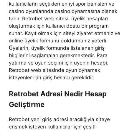
kullanıcıların seçtikleri en iyi spor bahisleri ve
casino oyunlarında casino oynamasına olanak
tanır. Retrobet web sitesi, üyelik hesapları
oluşturmak için kullanıcı dostu bir program
sunar. Kayıt olmak için siteyi ziyaret etmeniz ve
online üyelik formunu doldurmanız yeterli.
Üyelerin, üyelik formunda listelenen giriş
bilgilerini sağlamaları gerekmektedir. Para
yatırma ve oyun seçimi için üyenin hesabı.
Retrobet web sitesinde oyun oynamak
isteyenler için giriş hesabı gereklidir.
Retrobet Adresi Nedir Hesap
Geliştirme
Retrobet yeni giriş adresi aracılığıyla siteye
erişmek isteyen kullanıcılar için çeşitli