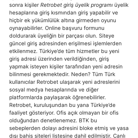
sonra kişiler
Retrobet giriş üyelik programı
üyelik
hesaplarına giriş kısmından giriş yapabilir ve
hiçbir ek yükümlülük altına girmeden oyunu
oynayabilirler. Online başvuru formunu
doldurarak üyeliğin bir parçası olun. Siteye
güncel giriş adresinden erişilmesi işlemlerden
etkilenmez. Türkiye’de tüm hizmetler bu yeni
giriş adresi üzerinden verildiğinden, giriş
yapmak isteyen kişiler tarafından yeni adresin
bilinmesi gerekmektedir. Neden? Tüm Türk
kullanıcılar Retrobet ulaşarak yeni adreslerini
sosyal medya hesaplarında ve diğer
platformlarda paylaşarak öğrenebilirler.
Retrobet, kuruluşundan bu yana Türkiye’de
faaliyet gösteriyor. Ofis açık olmayan bir ofis
olduğundan denetlenemez. BTK bu
sebeplerden dolayı adresini bloke etmiş ve yasa
dışı bahis siteleri listesine dahil edilmiştir. Canlı