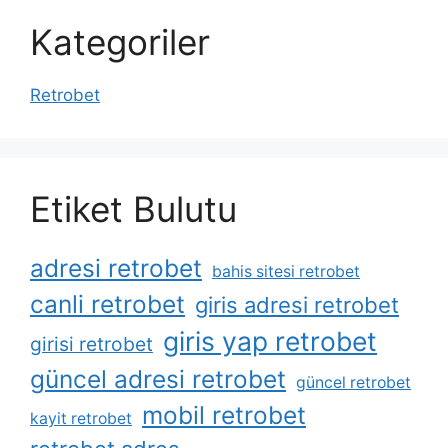
Kategoriler
Retrobet
Etiket Bulutu
adresi retrobet
bahis sitesi retrobet
canli retrobet
giris adresi retrobet
giris yap retrobet
girisi retrobet
güncel adresi retrobet
güncel retrobet
mobil retrobet
kayit retrobet