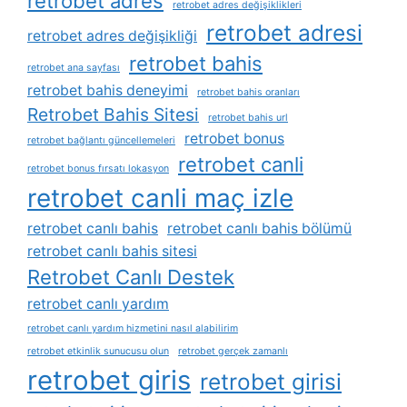
retrobet adres
retrobet adres değişiklikleri
retrobet adresi
retrobet adres değişikliği
retrobet bahis
retrobet ana sayfası
retrobet bahis deneyimi
retrobet bahis oranları
Retrobet Bahis Sitesi
retrobet bahis url
retrobet bonus
retrobet bağlantı güncellemeleri
retrobet canli
retrobet bonus fırsatı lokasyon
retrobet canli maç izle
retrobet canlı bahis
retrobet canlı bahis bölümü
retrobet canlı bahis sitesi
Retrobet Canlı Destek
retrobet canlı yardım
retrobet canlı yardım hizmetini nasıl alabilirim
retrobet etkinlik sunucusu olun
retrobet gerçek zamanlı
retrobet giris
retrobet girisi