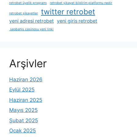
retrobet üyelik programı
retrobet şikayet bildirim platformu nedir
twitter retrobet
retrobet şikayetler
yeni adresi retrobet
yeni giris retrobet
seobahis casinosu yeni linki
Arşivler
Haziran 2026
Eylül 2025
Haziran 2025
Mayıs 2025
Şubat 2025
Ocak 2025