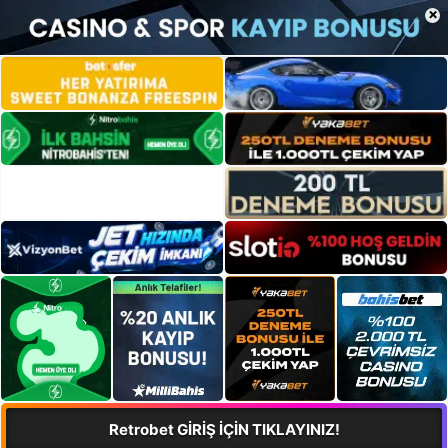
×
Retrobet GİRİŞ İÇİN TIKLAYINIZ!