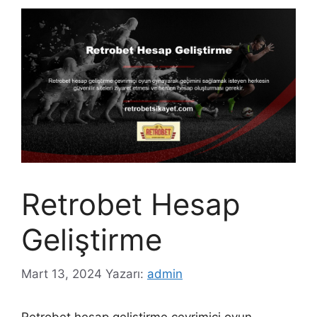
Retrobet Hesap
Geliştirme
Mart 13, 2024
Yazarı:
admin