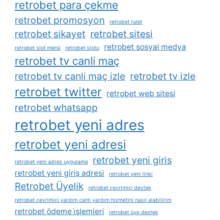
retrobet para çekme
retrobet promosyon
retrobet rulet
retrobet sikayet
retrobet sitesi
retrobet sosyal medya
retrobet slot menü
retrobet slotu
retrobet tv canli maç
retrobet tv canli maç izle
retrobet tv izle
retrobet twitter
retrobet web sitesi
retrobet whatsapp
retrobet yeni adres
retrobet yeni adresi
retrobet yeni giris
retrobet yeni adres uygulama
retrobet yeni giriş adresi
retrobet yeni linki
Retrobet Üyelik
retrobet çevrimiçi destek
retrobet çevrimiçi yardım canlı yardım hizmetini nasıl alabilirim
retrobet ödeme i̇şlemleri
retrobet üye destek