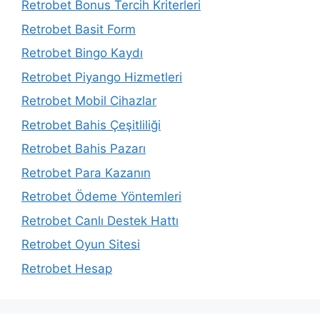
Retrobet Bonus Tercih Kriterleri
Retrobet Basit Form
Retrobet Bingo Kaydı
Retrobet Piyango Hizmetleri
Retrobet Mobil Cihazlar
Retrobet Bahis Çeşitliliği
Retrobet Bahis Pazarı
Retrobet Para Kazanın
Retrobet Ödeme Yöntemleri
Retrobet Canlı Destek Hattı
Retrobet Oyun Sitesi
Retrobet Hesap