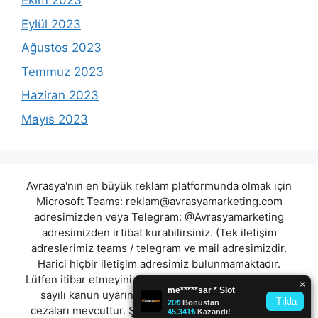
Ekim 2023
Eylül 2023
Ağustos 2023
Temmuz 2023
Haziran 2023
Mayıs 2023
Avrasya'nın en büyük reklam platformunda olmak için
Microsoft Teams:
reklam@avrasyamarketing.com
adresimizden veya Telegram: @Avrasyamarketing
adresimizden irtibat kurabilirsiniz. (Tek iletişim
adreslerimiz teams / telegram ve mail adresimizdir.
Harici hiçbir iletişim adresimiz bulunmamaktadır.
Lütfen itibar etmeyiniz.) Türkiye yasalarına göre 7258
sayılı kanun uyarınca yasa dışı bahis oynamanın
cezaları mevcuttur. Şu an bulunduğunuz site hiç bir