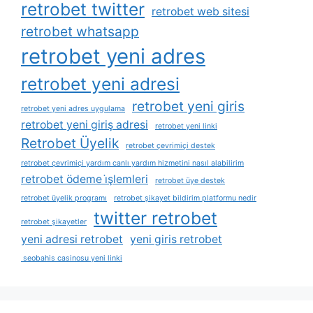
retrobet twitter
retrobet web sitesi
retrobet whatsapp
retrobet yeni adres
retrobet yeni adresi
retrobet yeni giris
retrobet yeni adres uygulama
retrobet yeni giriş adresi
retrobet yeni linki
Retrobet Üyelik
retrobet çevrimiçi destek
retrobet çevrimiçi yardım canlı yardım hizmetini nasıl alabilirim
retrobet ödeme i̇şlemleri
retrobet üye destek
retrobet üyelik programı
retrobet şikayet bildirim platformu nedir
twitter retrobet
retrobet şikayetler
yeni adresi retrobet
yeni giris retrobet
seobahis casinosu yeni linki