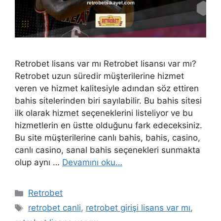
Retrobet lisans var mı Retrobet lisansı var mı?
Retrobet uzun süredir müşterilerine hizmet
veren ve hizmet kalitesiyle adından söz ettiren
bahis sitelerinden biri sayılabilir. Bu bahis sitesi
ilk olarak hizmet seçeneklerini listeliyor ve bu
hizmetlerin en üstte olduğunu fark edeceksiniz.
Bu site müşterilerine canlı bahis, bahis, casino,
canlı casino, sanal bahis seçenekleri sunmakta
olup aynı …
Devamını oku…
Kategoriler
Retrobet
Etiketler
retrobet canli
,
retrobet girişi lisans var mı
,