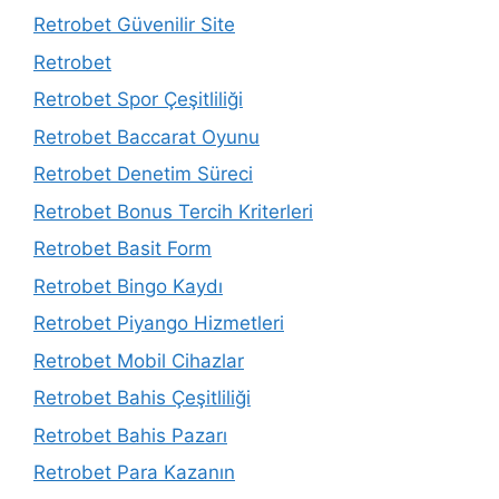
Retrobet Güvenilir Site
Retrobet
Retrobet Spor Çeşitliliği
Retrobet Baccarat Oyunu
Retrobet Denetim Süreci
Retrobet Bonus Tercih Kriterleri
Retrobet Basit Form
Retrobet Bingo Kaydı
Retrobet Piyango Hizmetleri
Retrobet Mobil Cihazlar
Retrobet Bahis Çeşitliliği
Retrobet Bahis Pazarı
Retrobet Para Kazanın