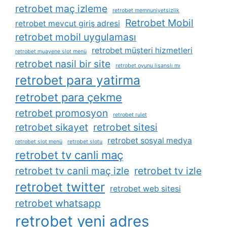
retrobet maç izleme
retrobet memnuniyetsizlik
Retrobet Mobil
retrobet mevcut giriş adresi
retrobet mobil uygulaması
retrobet müşteri hizmetleri
retrobet muayene slot menü
retrobet nasil bir site
retrobet oyunu lisanslı mı
retrobet para yatirma
retrobet para çekme
retrobet promosyon
retrobet rulet
retrobet sikayet
retrobet sitesi
retrobet sosyal medya
retrobet slot menü
retrobet slotu
retrobet tv canli maç
retrobet tv canli maç izle
retrobet tv izle
retrobet twitter
retrobet web sitesi
retrobet whatsapp
retrobet yeni adres