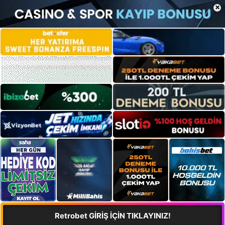
×
Retrobet GİRİŞ İÇİN TIKLAYINIZ!