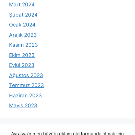
Mart 2024
Şubat 2024
Ocak 2024
Aralık 2023
Kasım 2023
Ekim 2023
Eylül 2023
Ağustos 2023
Temmuz 2023
Haziran 2023
Mayıs 2023
Avrasya'nın en büyük reklam platformunda olmak için