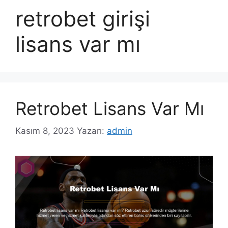
retrobet girişi
lisans var mı
Retrobet Lisans Var Mı
Kasım 8, 2023
Yazarı:
admin