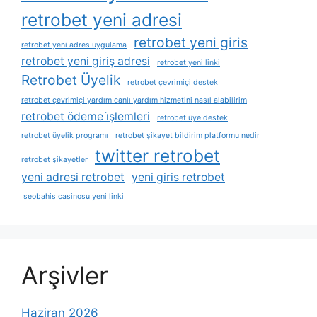
retrobet yeni adresi
retrobet yeni giris
retrobet yeni adres uygulama
retrobet yeni giriş adresi
retrobet yeni linki
Retrobet Üyelik
retrobet çevrimiçi destek
retrobet çevrimiçi yardım canlı yardım hizmetini nasıl alabilirim
retrobet ödeme i̇şlemleri
retrobet üye destek
retrobet üyelik programı
retrobet şikayet bildirim platformu nedir
twitter retrobet
retrobet şikayetler
yeni adresi retrobet
yeni giris retrobet
seobahis casinosu yeni linki
Arşivler
Haziran 2026