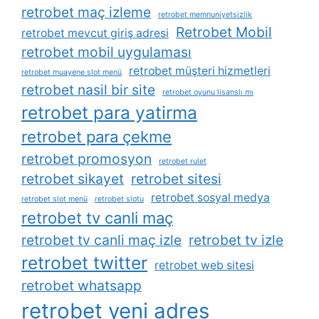
retrobet maç izleme
retrobet memnuniyetsizlik
Retrobet Mobil
retrobet mevcut giriş adresi
retrobet mobil uygulaması
retrobet müşteri hizmetleri
retrobet muayene slot menü
retrobet nasil bir site
retrobet oyunu lisanslı mı
retrobet para yatirma
retrobet para çekme
retrobet promosyon
retrobet rulet
retrobet sikayet
retrobet sitesi
retrobet sosyal medya
retrobet slot menü
retrobet slotu
retrobet tv canli maç
retrobet tv canli maç izle
retrobet tv izle
retrobet twitter
retrobet web sitesi
retrobet whatsapp
retrobet yeni adres