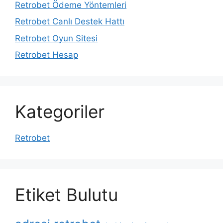
Retrobet Ödeme Yöntemleri
Retrobet Canlı Destek Hattı
Retrobet Oyun Sitesi
Retrobet Hesap
Kategoriler
Retrobet
Etiket Bulutu