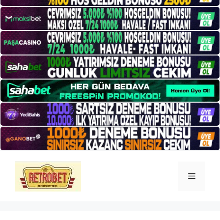
İçeriğe
atla
Menü