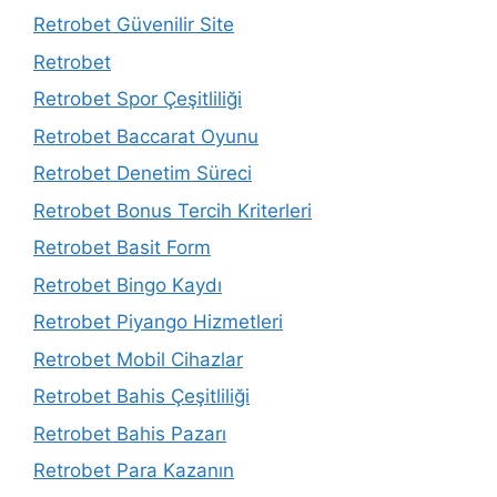
Retrobet Güvenilir Site
Retrobet
Retrobet Spor Çeşitliliği
Retrobet Baccarat Oyunu
Retrobet Denetim Süreci
Retrobet Bonus Tercih Kriterleri
Retrobet Basit Form
Retrobet Bingo Kaydı
Retrobet Piyango Hizmetleri
Retrobet Mobil Cihazlar
Retrobet Bahis Çeşitliliği
Retrobet Bahis Pazarı
Retrobet Para Kazanın