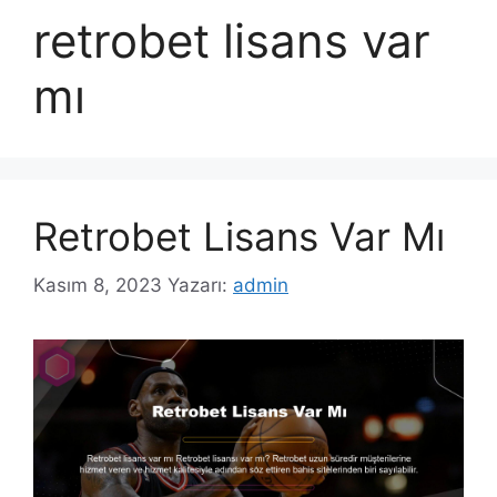
retrobet lisans var
mı
Retrobet Lisans Var Mı
Kasım 8, 2023
Yazarı:
admin