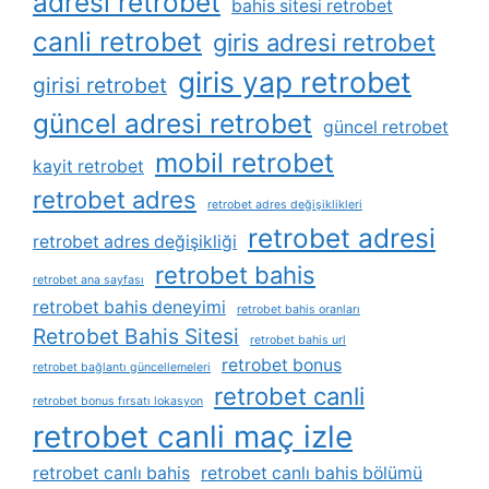
adresi retrobet
bahis sitesi retrobet
canli retrobet
giris adresi retrobet
giris yap retrobet
girisi retrobet
güncel adresi retrobet
güncel retrobet
mobil retrobet
kayit retrobet
retrobet adres
retrobet adres değişiklikleri
retrobet adresi
retrobet adres değişikliği
retrobet bahis
retrobet ana sayfası
retrobet bahis deneyimi
retrobet bahis oranları
Retrobet Bahis Sitesi
retrobet bahis url
retrobet bonus
retrobet bağlantı güncellemeleri
retrobet canli
retrobet bonus fırsatı lokasyon
retrobet canli maç izle
retrobet canlı bahis
retrobet canlı bahis bölümü