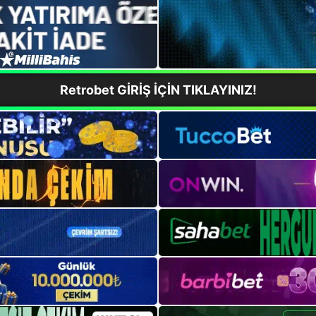
Retrobet GİRİŞ İÇİN TIKLAYINIZ!