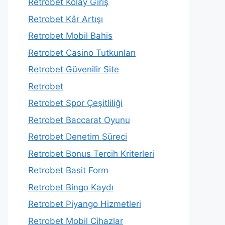
Retrobet Kolay Giriş
Retrobet Kâr Artışı
Retrobet Mobil Bahis
Retrobet Casino Tutkunları
Retrobet Güvenilir Site
Retrobet
Retrobet Spor Çeşitliliği
Retrobet Baccarat Oyunu
Retrobet Denetim Süreci
Retrobet Bonus Tercih Kriterleri
Retrobet Basit Form
Retrobet Bingo Kaydı
Retrobet Piyango Hizmetleri
Retrobet Mobil Cihazlar