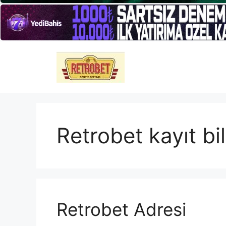
İçeriğe
atla
Retrobet kayıt bil
Retrobet Adresi